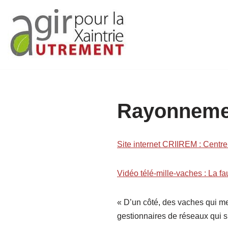
Aller
au
contenu
Rayonnemen
Site internet CRIIREM : Centr
Vidéo télé-mille-vaches : La f
« D’un côté, des vaches qui meu
gestionnaires de réseaux qui s’